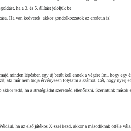
dást, ha a 3. és 5. állítást jelöljük be.
ása. Ha van kedvetek, akkor gondolkozzatok az eredetin is!
t, majd minden lépésben egy új betűt kell ennek a végére írni, hogy egy 
szít, aki már nem tudja érvényesen folytatni a számot. Cél, hogy nyerj e
b akkor tedd, ha a stratégiádat szeretnéd ellenőrizni. Szerintünk mások el
ldául, ha az első játékos X-szel kezd, akkor a másodiknak ötféle válasz