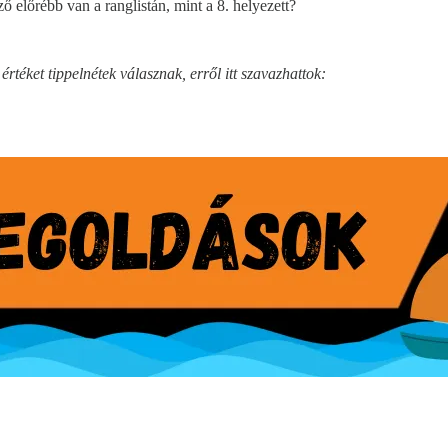
 előrébb van a ranglistán, mint a 8. helyezett?
téket tippelnétek válasznak, erről itt szavazhattok: