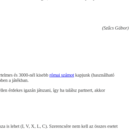
(Szűcs Gábor)
értelmes és 3000-nél kisebb
római számot
kapjunk (használható
bben a játékban.
len érdekes igazán játszani, így ha találsz partnert, akkor
a is lehet (I, V, X, L, C). Szerencsére nem kell az összes esetet