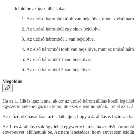
Jelöld be az igaz állításokat.
Az utolsó háromból több van bejelölve, mint az első hár
Az utolsó háromból egy sincs bejelölve.
Az utolsó háromból 1 van bejelölve.
Az első háromból több van bejelölve, mint az utolsó hár
Az első háromból 1 van bejelölve.
Az első háromból 2 van bejelölve.
Megoldás
Ha az 1. állítás igaz lenne, akkor az utolsó három állítás közül legalább 
egyszerre kellene igaznak lenni, de ezek ellentmondóak. Tehát az 1. ál
Az előzőhöz hasonlóan azt is láthatjuk, hogy a 4. állítás is biztosan ha
Az 1. és 4. állítás csak úgy lehet egyszerre hamis, ha az első hárombó
egyet-egyet jelölhetünk be. Az nem lehetséges, hogy egyet sem jelölünk b