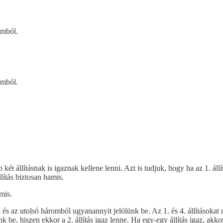
omból.
omból.
két állításnak is igaznak kellene lenni. Azt is tudjuk, hogy ha az 1. állít
lítás biztosan hamis.
mis.
l és az utolsó háromból ugyanannyit jelölünk be. Az 1. és 4. állításoka
e, hiszen ekkor a 2. állítás igaz lenne. Ha egy-egy állítás igaz, akkor e