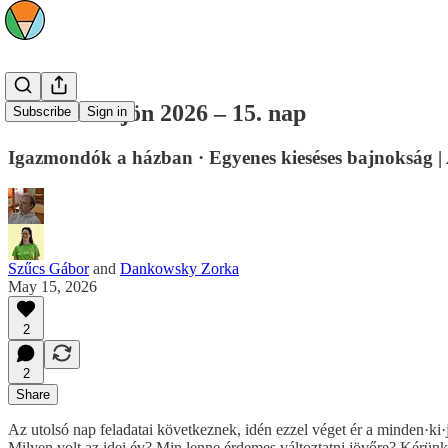
minden·ki·jön 2026 – 15. nap
Subscribe
Sign in
Igazmondók a házban · Egyenes kieséses bajnokság | 
Szűcs Gábor
and
Dankowsky Zorka
May 15, 2026
2
2
Share
Az utolsó nap feladatai következnek, idén ezzel véget ér a minden·ki·j
Milyen volt az idei év? Min lenne érdemes változtatni jövőre? Kérünk t