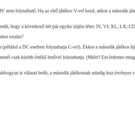
 IV nem folytatható. Ha az első játékos V-vel kezd, akkor a második játé
 betűt, hogy a következő hét pár egyike jöjjön létre: IV, VI; XL, LX;
énhet ezután?
ja (például a DC esetben folytathatja C-vel). Ekkor a második játékos írj
r ennél csak kisebb értékű betűvel folytathatja. (Miért? Ezt érdemes me
bárhogyan is választ betűt, a második játékosnak mindig lesz érvényes v