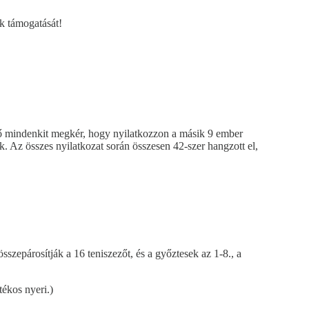
k támogatását!
lő mindenkit megkér, hogy nyilatkozzon a másik 9 ember
Az összes nyilatkozat során összesen 42-szer hangzott el,
sszepárosítják a 16 teniszezőt, és a győztesek az 1-8., a
tékos nyeri.)