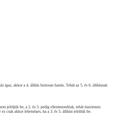
ás igaz, akkor a 4. állítás biztosan hamis. Tehát az 5. és 6. állításnak
t nem jelöljük be, a 2. és 3. pedig ellentmondóak, tehát maximum
z csak akkor lehetséges, ha a 3. és 5. állítást jelöljük be.