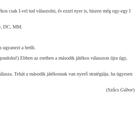
kos csak I-vel tud válaszolni, és ezzel nyer is, hiszen még egy-egy I
 CD, DC, MM.
a ugyanezt a betűt.
ggondolni!) Ebben az esetben a második játékos válasszon újra úgy,
álasza. Tehát a második játékosnak van nyerő stratégiája, ha ügyesen
(Szűcs
Gábor
)