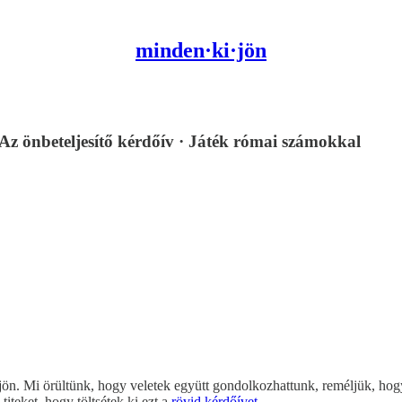
minden·ki·jön
Az önbeteljesítő kérdőív · Játék római számokkal
ön. Mi örültünk, hogy veletek együtt gondolkozhattunk, reméljük, hogy ti
iteket, hogy töltsétek ki ezt a
rövid kérdőívet
.