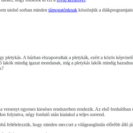
 nem utolsó sorban minden
támogatónknak
köszönjük a diákprogramjain
y pletykás. A házban elszaporodtak a pletykák, ezért a közös képvise
 lakók mindig igazat mondanak, míg a pletykás lakók mindig hazudnak. 
k?
, a versenyt egyenes kieséses rendszerben rendezik. Az első fordulóban ö
n folytatva, négy forduló után kialakul a teljes sorrend.
bá feltételezzük, hogy minden meccset a világranglistán előrébb álló já