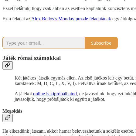
Ezzel beláttuk, hogy csak abban az esetben kaphatunk konzisztens megol
Ez a feladat az
Alex Bellos’s Monday puzzle feladatának
egy átdolgoz
Subscribe
Játék római számokkal
Két játékos játszik egymás ellen. Az első játékos leír egy betű
karakterek: M, D, C, L, X, V, I). Felváltva írnak betűket, az ve
A játékot
online is kipróbálhatod
, de javasoljuk, hogy ezt inkáb
javasoljuk, hogy próbáljátok ki együtt a játékot.
Megoldás
Ha elkezdünk játszani, akkor hamar beleveszhetünk a sokféle esetbe. Pé