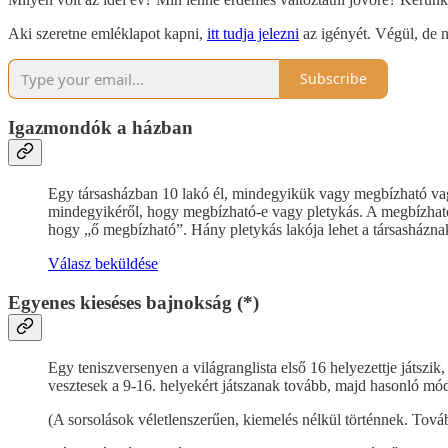
Aki szeretne emléklapot kapni,
itt tudja jelezni
az igényét. Végül, de
Subscribe
Igazmondók a házban
Egy társasházban 10 lakó él, mindegyikük vagy megbízható vag
mindegyikéről, hogy megbízható-e vagy pletykás. A megbízható
hogy „ő megbízható”. Hány pletykás lakója lehet a társasházna
Válasz beküldése
Egyenes kieséses bajnokság (*)
Egy teniszversenyen a világranglista első 16 helyezettje játszik
vesztesek a 9-16. helyekért játszanak tovább, majd hasonló módo
(A sorsolások véletlenszerűen, kiemelés nélkül történnek. Továb