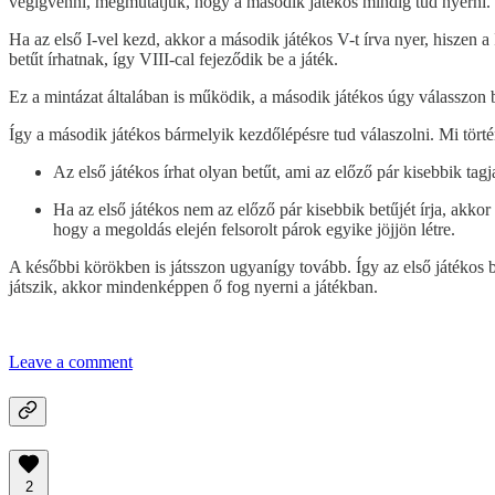
végigvenni, megmutatjuk, hogy a második játékos mindig tud nyerni.
Ha az első I-vel kezd, akkor a második játékos V-t írva nyer, hiszen a
betűt írhatnak, így VIII-cal fejeződik be a játék.
Ez a mintázat általában is működik, a második játékos úgy válasszon
Így a második játékos bármelyik kezdőlépésre tud válaszolni. Mi tört
Az első játékos írhat olyan betűt, ami az előző pár kisebbik tag
Ha az első játékos nem az előző pár kisebbik betűjét írja, akko
hogy a megoldás elején felsorolt párok egyike jöjjön létre.
A későbbi körökben is játsszon ugyanígy tovább. Így az első játékos 
játszik, akkor mindenképpen ő fog nyerni a játékban.
Leave a comment
2