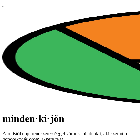
minden·ki·jön
Áprilistól napi rendszerességgel várunk mindenkit, aki szerint a
gondolkodás öröm. Gyere te is!