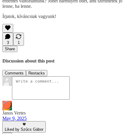
érdemes változtatnunk? Jöhet bármilyen ötlet, ami szerintetek jó
lenne, ha lenne.
Írjatok, kíváncsiak vagyunk!
3
1
Share
Discussion about this post
Comments
Restacks
Janos Vertes
May 9, 2025
Liked by Szűcs Gábor