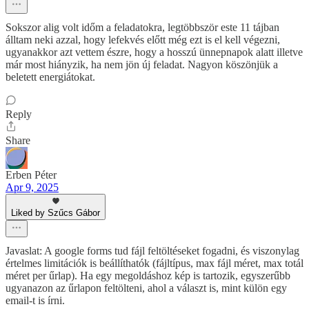
Sokszor alig volt időm a feladatokra, legtöbbször este 11 tájban
álltam neki azzal, hogy lefekvés előtt még ezt is el kell végezni,
ugyanakkor azt vettem észre, hogy a hosszú ünnepnapok alatt illetve
már most hiányzik, ha nem jön új feladat. Nagyon köszönjük a
beletett energiátokat.
Reply
Share
Erben Péter
Apr 9, 2025
Liked by Szűcs Gábor
Javaslat: A google forms tud fájl feltöltéseket fogadni, és viszonylag
értelmes limitációk is beállíthatók (fájltípus, max fájl méret, max totál
méret per űrlap). Ha egy megoldáshoz kép is tartozik, egyszerűbb
ugyanazon az űrlapon feltölteni, ahol a választ is, mint külön egy
email-t is írni.