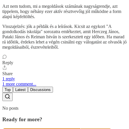
Azt nem tudom, mi a megoldások számának nagyságrendje, azt
tippelem, hogy néhány ezer aktív résztvevőig jól működne a form
alapú képfeltöltés.
Visszajelzés: jók a példák és a leírások. Kicsit az egykori "A
gondolkodás iskolája" sorozatra emlékeztet, amit Herczeg János,
Pataki János és Reiman István is szerkesztett egy időben. Ha marad
rá időtök, érdekes lehet a végén csinálni egy válogatást az olvasók jó
megoldásaiból, észrevételeiből.
Reply
Share
1 reply
1 more comment...
Top
Latest
Discussions
No posts
Ready for more?