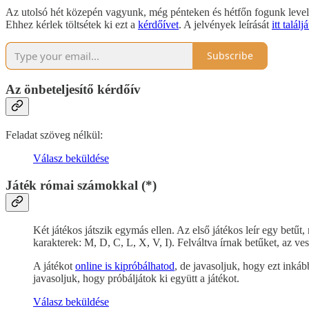
Az utolsó hét közepén vagyunk, még pénteken és hétfőn fogunk levelet
Ehhez kérlek töltsétek ki ezt a
kérdőívet
. A jelvények leírását
itt találj
Subscribe
Az önbeteljesítő kérdőív
Feladat szöveg nélkül:
Válasz beküldése
Játék római számokkal (*)
Két játékos játszik egymás ellen. Az első játékos leír egy betű
karakterek: M, D, C, L, X, V, I). Felváltva írnak betűket, az ve
A játékot
online is kipróbálhatod
, de javasoljuk, hogy ezt inkáb
javasoljuk, hogy próbáljátok ki együtt a játékot.
Válasz beküldése