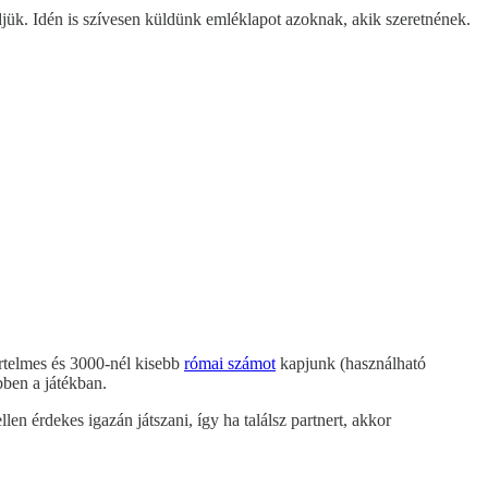
djük. Idén is szívesen küldünk emléklapot azoknak, akik szeretnének.
értelmes és 3000-nél kisebb
római számot
kapjunk (használható
bben a játékban.
len érdekes igazán játszani, így ha találsz partnert, akkor