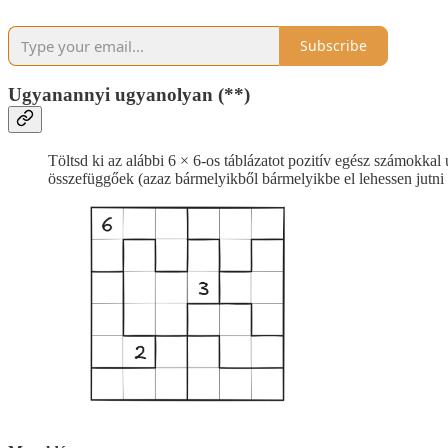
Subscribe
Ugyanannyi ugyanolyan (**)
Töltsd ki az alábbi 6 × 6-os táblázatot pozitív egész számokka
összefüggőek (azaz bármelyikből bármelyikbe el lehessen jutn