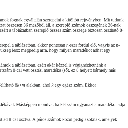
mok fognak egyáltalán szerepelni a kitöltött rejtvényben. Mit tudunk
lázat összesen 36 mezőből áll, a szereplő számok összegének 36-nak
ezért a táblázatban szereplő összes szám összege biztosan osztható 8-
erepel a táblázatban, akkor pontosan
n
-szer fordul elő, vagyis az
n
-
 szükség lesz: mégpedig arra, hogy milyen maradékot adhat egy
mok a táblázatban, ezért akár kézzel is végignézhetnénk a
tszám 8-cal vett osztási maradéka (sőt, ez 8 helyett bármely más
elírható 8
k
+
m
alakban, ahol
k
egy egész szám. Ekkor
radékával. Másképpen mondva: ha két szám ugyanazt a maradékot adja
kot ad 8-cal osztva. A páros számok közül pedig azoknak, amelyek