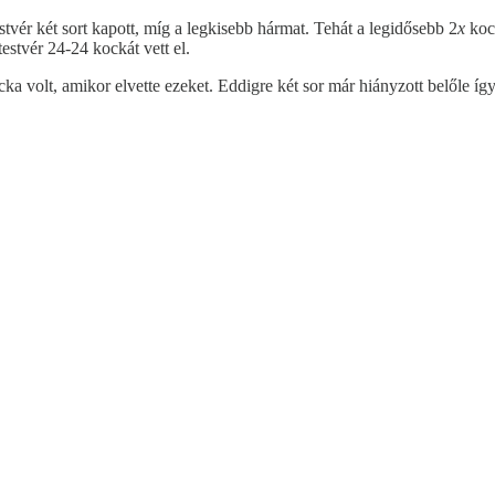
stvér két sort kapott, míg a legkisebb hármat. Tehát a legidősebb 2
x
kock
testvér 24-24 kockát vett el.
ka volt, amikor elvette ezeket. Eddigre két sor már hiányzott belőle íg