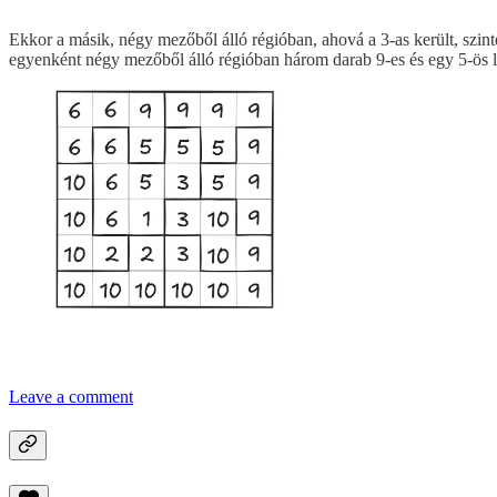
Ekkor a másik, négy mezőből álló régióban, ahová a 3-as került, szin
egyenként négy mezőből álló régióban három darab 9-es és egy 5-ös lesz
Leave a comment