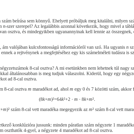
 szám beírása sem könnyű. Ehelyett próbáljuk meg kitalálni, milyen szá
an
n
-szer szerepel? Az legalábbis azonnal következik, hogy mivel a táb
ra van osztva, és mindegyikben ugyanannyinak kell lennie az összegnek, 
i, ám valójában kulcsfontosságú információról van szó. Ha ugyanis
n
sz
y ennek a rejtvénynek a megfejtéséhez egy kis számelméleti tudásra is
égyzetszámok 8-cal osztva? A mi esetünkben nem lehetnek túl nagy szá
kkal általánosabban is meg tudjuk válaszolni. Kiderül, hogy egy négyze
kot ad 8-cal osztva.
m 8-cal osztva
m
maradékot ad, ahol
m
egy 0 és 7 közötti szám, akkor f
(8
k
+
m
)²=64
k
²+2 ·
m
· 8
k
+
m
².
k
+
m
)² szám 8-cal vett maradéka megegyezik az
m
² szám 8-cal vett ma
következő konklúzióra jussunk: minden páratlan szám négyzete 1 maradé
m oszthatók 4-gyel, a négyzete 4 maradékot ad 8-cal osztva.