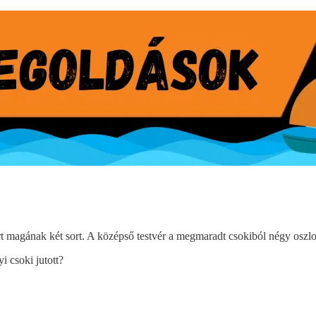
ört magának két sort. A középső testvér a megmaradt csokiból négy oszlop
 csoki jutott?