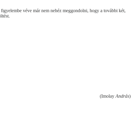
gét figyelembe véve már nem nehéz meggondolni, hogy a további két,
ltést.
(Imolay
András
)