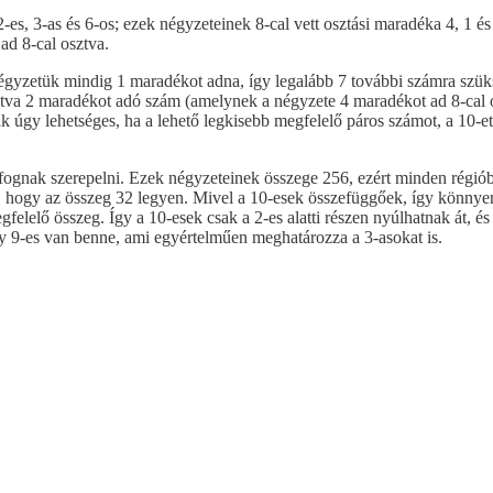
2-es, 3-as és 6-os; ezek négyzeteinek 8-cal vett osztási maradéka 4, 1 
ad 8-cal osztva.
négyzetük mindig 1 maradékot adna, így legalább 7 további számra szü
ztva 2 maradékot adó szám (amelynek a négyzete 4 maradékot ad 8-cal o
úgy lehetséges, ha a lehető legkisebb megfelelő páros számot, a 10-et v
ok fognak szerepelni. Ezek négyzeteinek összege 256, ezért minden régi
llé, hogy az összeg 32 legyen. Mivel a 10-esek összefüggőek, így könn
elelő összeg. Így a 10-esek csak a 2-es alatti részen nyúlhatnak át, és
egy 9-es van benne, ami egyértelműen meghatározza a 3-asokat is.