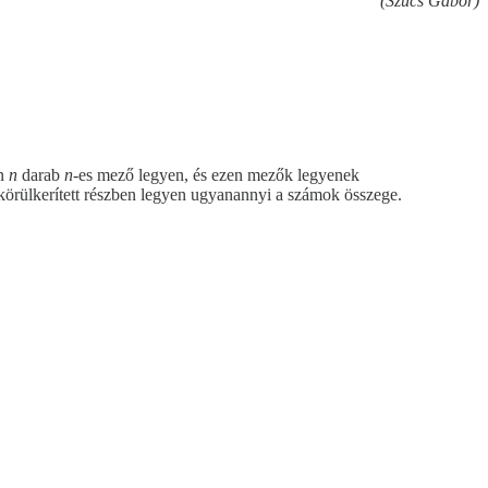
(Szűcs Gábor)
an
n
darab
n
-es mező legyen, és ezen mezők legyenek
örülkerített részben legyen ugyanannyi a számok összege.