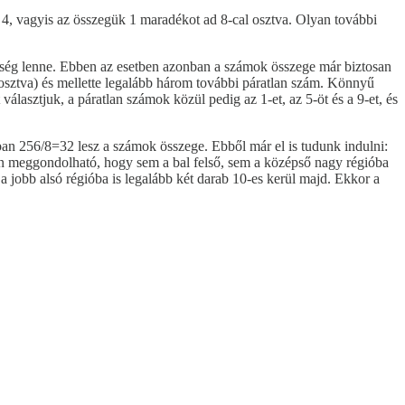
és 4, vagyis az összegük 1 maradékot ad 8-cal osztva. Olyan további
kség lenne. Ebben az esetben azonban a számok összege már biztosan
sztva) és mellette legalább három további páratlan szám. Könnyű
álasztjuk, a páratlan számok közül pedig az 1-et, az 5-öt és a 9-et, és
óban 256/8=32 lesz a számok összege. Ebből már el is tudunk indulni:
yen meggondolható, hogy sem a bal felső, sem a középső nagy régióba
 a jobb alsó régióba is legalább két darab 10-es kerül majd. Ekkor a