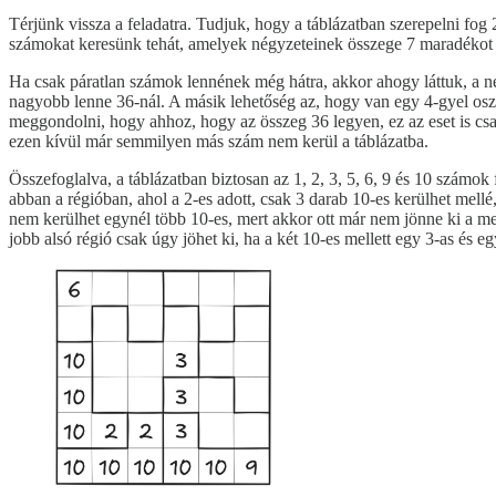
Térjünk vissza a feladatra. Tudjuk, hogy a táblázatban szerepelni fog 
számokat keresünk tehát, amelyek négyzeteinek összege 7 maradékot 
Ha csak páratlan számok lennének még hátra, akkor ahogy láttuk, a 
nagyobb lenne 36-nál. A másik lehetőség az, hogy van egy 4-gyel os
meggondolni, hogy ahhoz, hogy az összeg 36 legyen, ez az eset is csak 
ezen kívül már semmilyen más szám nem kerül a táblázatba.
Összefoglalva, a táblázatban biztosan az 1, 2, 3, 5, 6, 9 és 10 szám
abban a régióban, ahol a 2-es adott, csak 3 darab 10-es kerülhet me
nem kerülhet egynél több 10-es, mert akkor ott már nem jönne ki a megf
jobb alsó régió csak úgy jöhet ki, ha a két 10-es mellett egy 3-as és 