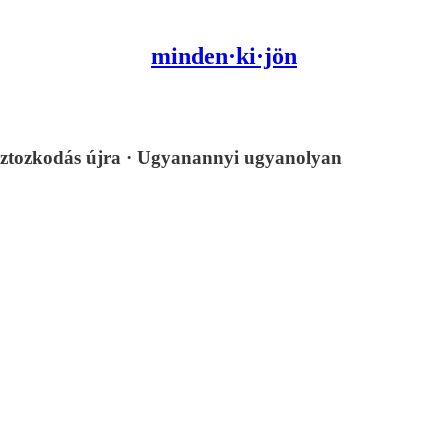
minden·ki·jön
Osztozkodás újra · Ugyanannyi ugyanolyan