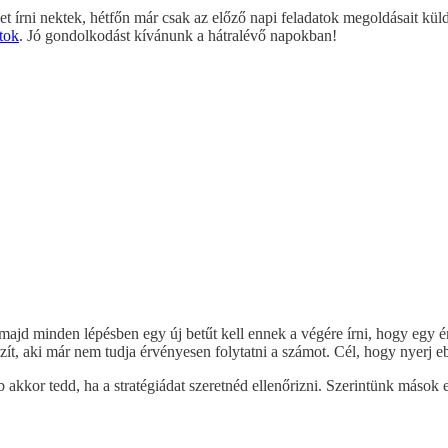
 írni nektek, hétfőn már csak az előző napi feladatok megoldásait kül
átok
. Jó gondolkodást kívánunk a hátralévő napokban!
t, majd minden lépésben egy új betűt kell ennek a végére írni, hogy egy 
szít, aki már nem tudja érvényesen folytatni a számot. Cél, hogy nyerj e
b akkor tedd, ha a stratégiádat szeretnéd ellenőrizni. Szerintünk mások el