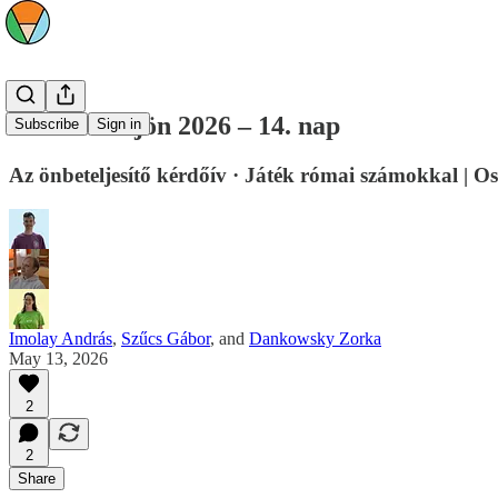
minden·ki·jön 2026 – 14. nap
Subscribe
Sign in
Az önbeteljesítő kérdőív · Játék római számokkal | 
Imolay András
,
Szűcs Gábor
, and
Dankowsky Zorka
May 13, 2026
2
2
Share