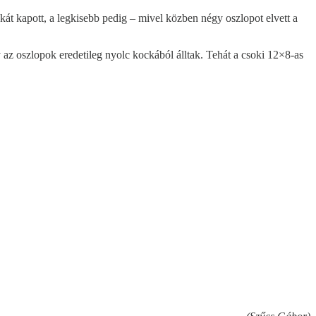
át kapott, a legkisebb pedig – mivel közben négy oszlopot elvett a
y az oszlopok eredetileg nyolc kockából álltak. Tehát a csoki 12×8-as