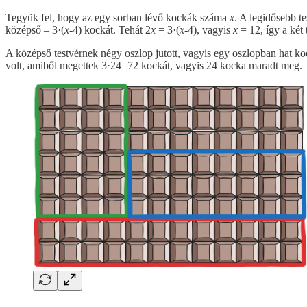
Tegyük fel, hogy az egy sorban lévő kockák száma
x
. A legidősebb te
középső – 3·(
x
-4) kockát. Tehát 2
x
= 3·(
x
-4), vagyis
x
= 12, így a két 
A középső testvérnek négy oszlop jutott, vagyis egy oszlopban hat koc
volt, amiből megettek 3·24=72 kockát, vagyis 24 kocka maradt meg.