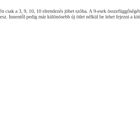
tén csak a 3, 9, 10, 10 elrendezés jöhet szóba. A 9-esek összefüggősé
. Innentől pedig már különösebb új ötlet nélkül be lehet fejezni a kitö