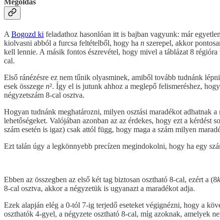
Megoldás
A
Bogozd ki
feladathoz hasonlóan itt is bajban vagyunk: már egyetlen
kiolvasni abból a furcsa feltételből, hogy ha
n
szerepel, akkor pontos
kell lennie. A másik fontos észrevétel, hogy mivel a táblázat 8 régió
cal.
Első ránézésre ez nem tűnik olyasminek, amiből tovább tudnánk lépn
esek összege
n
². Így el is jutunk ahhoz a meglepő felismeréshez, hog
négyzetszám 8-cal osztva.
Hogyan tudnánk meghatározni, milyen osztási maradékot adhatnak a n
lehetőségeket. Valójában azonban az az érdekes, hogy ezt a kérdést so
szám esetén is igaz) csak attól függ, hogy maga a szám milyen maradé
Ezt talán úgy a legkönnyebb precízen megindokolni, hogy ha egy szá
Ebben az összegben az első két tag biztosan osztható 8-cal, ezért a (8
8-cal osztva, akkor a négyzetük is ugyanazt a maradékot adja.
Ezek alapján elég a 0-tól 7-ig terjedő eseteket végignézni, hogy a 
oszthatók 4-gyel, a négyzete osztható 8-cal, míg azoknak, amelyek ne