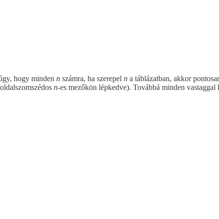
l úgy, hogy minden
n
számra, ha szerepel
n
a táblázatban, akkor pontos
i oldalszomszédos
n
-es mezőkön lépkedve). Továbbá minden vastaggal k