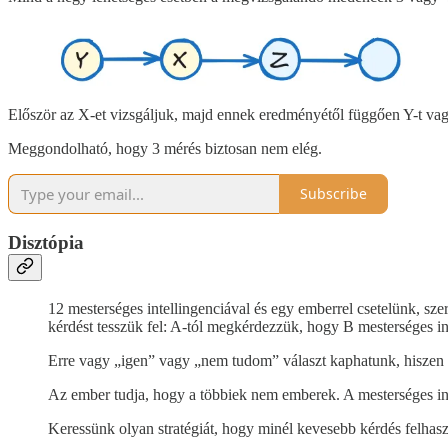
Először az X-et vizsgáljuk, majd ennek eredményétől függően Y-t vag
Meggondolható, hogy 3 mérés biztosan nem elég.
Subscribe
Disztópia
12 mesterséges intellingenciával és egy emberrel csetelünk, sz
kérdést tesszük fel: A-tól megkérdezzük, hogy B mesterséges int
Erre vagy „igen” vagy „nem tudom” választ kaphatunk, hiszen 
Az ember tudja, hogy a többiek nem emberek. A mesterséges int
Keressünk olyan stratégiát, hogy minél kevesebb kérdés felhasz