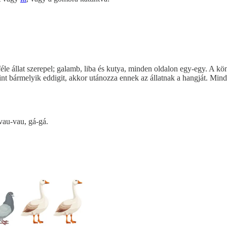
 állat szerepel; galamb, liba és kutya, minden oldalon egy-egy. A köny
, mint bármelyik eddigit, akkor utánozza ennek az állatnak a hangját. Mi
 vau-vau, gá-gá.