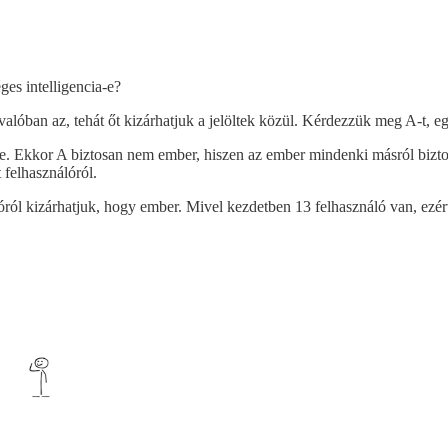
es intelligencia-e?
B valóban az, tehát őt kizárhatjuk a jelöltek közül. Kérdezzük meg A-t, 
a-e. Ekkor A biztosan nem ember, hiszen az ember mindenki másról biztos
 felhasználóról.
óról kizárhatjuk, hogy ember. Mivel kezdetben 13 felhasználó van, ezér