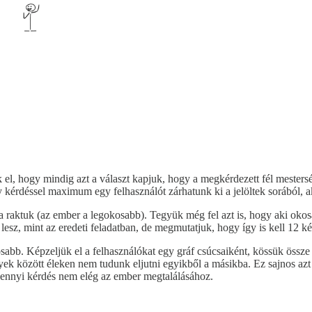
el, hogy mindig azt a választ kapjuk, hogy a megkérdezett fél mesters
kérdéssel maximum egy felhasználót zárhatunk ki a jelöltek sorából, 
 raktuk (az ember a legokosabb). Tegyük még fel azt is, hogy aki okosab
esz, mint az eredeti feladatban, de megmutatjuk, hogy így is kell 12 ké
bb. Képzeljük el a felhasználókat egy gráf csúcsaiként, kössük össze 
yek között éleken nem tudunk eljutni egyikből a másikba. Ez sajnos az
t ennyi kérdés nem elég az ember megtalálásához.