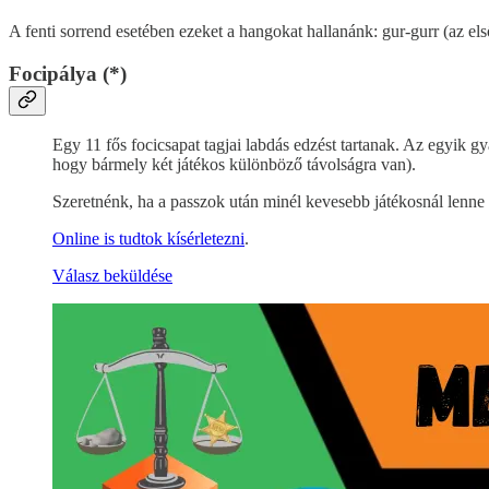
A fenti sorrend esetében ezeket a hangokat hallanánk: gur-gurr (az el
Focipálya (*)
Egy 11 fős focicsapat tagjai labdás edzést tartanak. Az egyik g
hogy bármely két játékos különböző távolságra van).
Szeretnénk, ha a passzok után minél kevesebb játékosnál lenne
Online is tudtok kísérletezni
.
Válasz beküldése