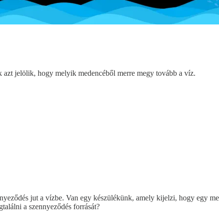
k azt jelölik, hogy melyik medencéből merre megy tovább a víz.
eződés jut a vízbe. Van egy készülékünk, amely kijelzi, hogy egy mede
gtalálni a szennyeződés forrását?