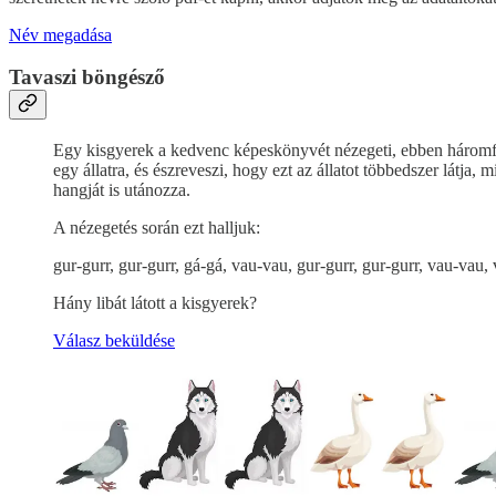
Név megadása
Tavaszi böngésző
Egy kisgyerek a kedvenc képeskönyvét nézegeti, ebben háromféle
egy állatra, és észreveszi, hogy ezt az állatot többedszer látja
hangját is utánozza.
A nézegetés során ezt halljuk:
gur-gurr, gur-gurr, gá-gá, vau-vau, gur-gurr, gur-gurr, vau-vau,
Hány libát látott a kisgyerek?
Válasz beküldése