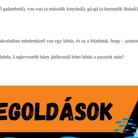
ső galambnál), vau-vau (a második kutyánál), gá-gá (a harmadik libánál),
yakorlatban mindenkinél van egy labda, és az a feladatuk, hogy – ponto
 labda. Legkevesebb hány játékosnál lehet labda a passzok után?