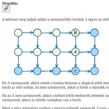
Megoldás
4 méréssel meg tudjuk találni a szennyeződés forrását. Legyen az els
Ha A szennyezett, akkor ennek a forrása biztosan a sárgával jelölt
forrás az első sorban, ha nem szennyezett, akkor a forrás a második s
Ha az A nem szennyezett, akkor a kékkel jelölt medencék lehetnek sz
szennyezett, akkor az ötödik oszlopban van a forrás.
Mind a négy lehetséges esetben a megvizsgálandó medencék 3 vagy 4 ho