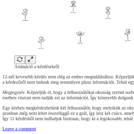
Animáció a kérdésekről
12-nél kevesebb kérdés nem elég az ember megtalálásához. Képzeljük 
a kérdezőről nem tudunk meg semmilyen plusz információt. Tehát egy 
Megjegyzés:
Képzeljük el, hogy a felhasználókat okosság szerint sorba
esetben viszont nem tudják ezt az információt. Így könnyebb dolgunk l
Egy körben megkérdezhetünk két felhasználót, hogy melyikük az okosa
azonban még nem lehet összefüggő ez a gráf, így lesz két csúcs, amel
Így 11 kérdésből nem tudhatjuk biztosan, hogy ki a legokosabb, tehá
Leave a comment