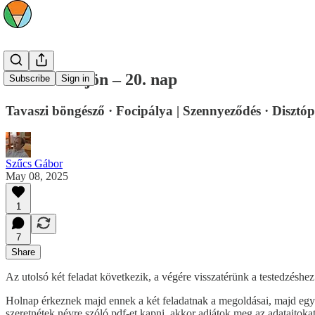
minden·ki·jön – 20. nap
Subscribe
Sign in
Tavaszi böngésző · Focipálya | Szennyeződés · Disztóp
Szűcs Gábor
May 08, 2025
1
7
Share
Az utolsó két feladat következik, a végére visszatérünk a testedzéshez 
Holnap érkeznek majd ennek a két feladatnak a megoldásai, majd egy 
szeretnétek névre szóló pdf-et kapni, akkor adjátok meg az adataitok