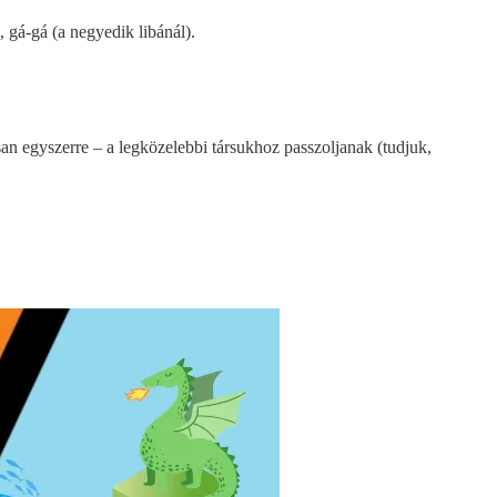
 gá-gá (a negyedik libánál).
san egyszerre – a legközelebbi társukhoz passzoljanak (tudjuk,