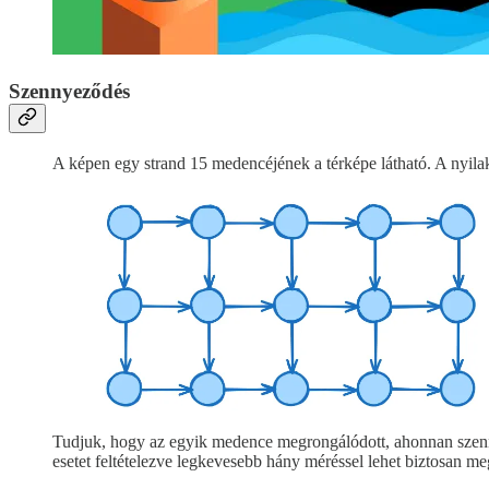
Szennyeződés
A képen egy strand 15 medencéjének a térképe látható. A nyila
Tudjuk, hogy az egyik medence megrongálódott, ahonnan szenny
esetet feltételezve legkevesebb hány méréssel lehet biztosan me