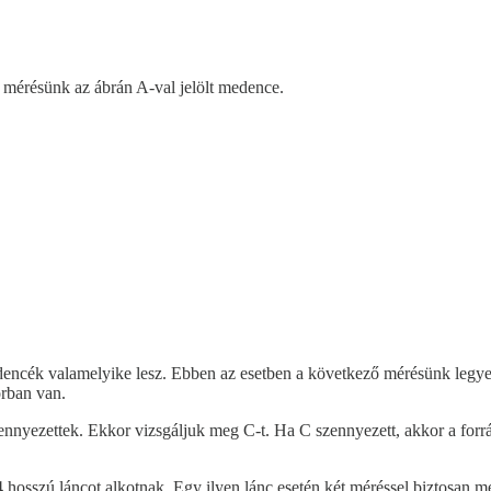
ő mérésünk az ábrán A-val jelölt medence.
 medencék valamelyike lesz. Ebben az esetben a következő mérésünk le
orban van.
ennyezettek. Ekkor vizsgáljuk meg C-t. Ha C szennyezett, akkor a for
sszú láncot alkotnak. Egy ilyen lánc esetén két méréssel biztosan meg 