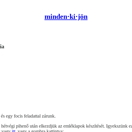
minden·ki·jön
ia
és egy focis feladattal zárunk.
hétvégi pihenő után elkezdjük az emléklapok készítését. Igyekszünk ez
at vagy
itt
, vagy a gombra kattintva: