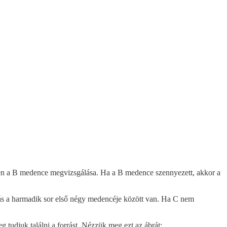
gyen a B medence megvizsgálása. Ha a B medence szennyezett, akkor a
rás a harmadik sor első négy medencéje között van. Ha C nem
tudjuk találni a forrást. Nézzük meg ezt az ábrát: